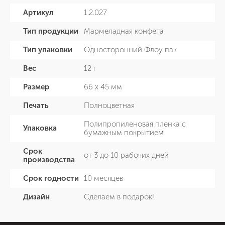
Артикул
1.2.027
Тип продукции
Мармеладная конфета
Тип упаковки
Односторонний Флоу пак
Вес
12 г
Размер
66 х 45 мм
Печать
Полноцветная
Полипропиленовая пленка c
Упаковка
бумажным покрытием
Срок
от 3 до 10 рабочих дней
производства
Срок годности
10 месяцев
Дизайн
Сделаем в подарок!