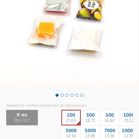
Выберите необходимое кол-во продукции
К-во
100
300
500
1000
Грн./шт.
21,60
18,71
16,60
15,12
3000
5000
7000
10000
14,54
13,96
13,36
12,76