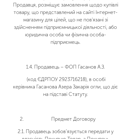
Продавця, розміщує замовлення щодо купівлі
товару, що представлений на сайті Інтернет-
магазину для цілей, що не пов'язані зі
здійсненням підприємницької діяльності, або
юридична особа чи фізична особа-
підприємець.
1.4. Продавець –
ФОП Гасанов А.З.
(код
ЄДРПОУ 2923716218
),
в особі
керівника
Гасанова Азера Закарія огли
, що діє
на підставі Статуту.
Предмет Договору
2.1. Продавець зобов’язується передати у
власність Покупцю Товар, а Покупець