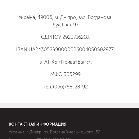
Україна, 49006, м. Дніпро, вул. Богданова,
буд.1, кв. 97
ЄДРПОУ
2923716218
,
IBAN UA243052990000026004050502977
в АТ КБ «ПриватБанк»,
МФО 305299
тел. (056)788-28-92
КОНТАКТНАЯ ИНФОРМАЦИЯ
Украина, г. Днепр, пр. Богдана Хмельницкого 152