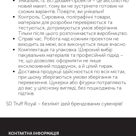
Унікальність. Всі дизайн-проекти – це абсолютно
новий макет, тому ви не зустрінете готових чи
схожих варіантів. Повірте, ви унікальні!
Контроль. Сировина, поліграфічні товари,
матеріали для розробки перевіряються та
тестуються, дотримуються умов зберігання.
Тільки після цього розпочинається виробництво.
Справі час. Робота над кожним проектом не
виходить за межі, все виконується лише вчасно.
Комплектація та упаковка. Широкий вибір
пакувальних матеріалів та професійний підхід –
те, що дозволяє оформляти не лише
ексклюзивний подарунок, а й цілий тираж.
Доставка продукції здійснюється по всіх містах,
при цьому зберігаються умови зберігання та
перевезення. Цукерки або фігурки потрапляють
до вас у цілісному вигляді, без пошкоджень та
підтіків.
SD Truff Royal – безліміт ідей брендованих сувенірів!
КОНТАКТНА ІНФОРМАЦІЯ