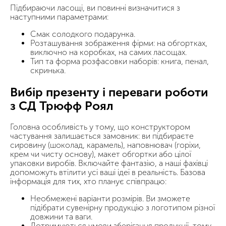
Підбираючи ласощі, ви повинні визначитися з
наступними параметрами:
Смак солодкого подарунка.
Розташування зображення фірми: на обгортках,
виключно на коробках, на самих ласощах.
Тип та форма розфасовки наборів: книга, пенал,
скринька.
Вибір презенту і переваги роботи
з СД Трюфф Роял
Головна особливість у тому, що конструктором
частування залишається замовник: ви підбираєте
сировину (шоколад, карамель), наповнювач (горіхи,
крем чи чисту основу), макет обгортки або цілої
упаковки виробів. Включайте фантазію, а наші фахівці
допоможуть втілити усі ваші ідеї в реальність. Базова
інформація для тих, хто планує співпрацю:
Необмежені варіанти розмірів. Ви зможете
підібрати сувенірну продукцію з логотипом різної
довжини та ваги.
Дотримуються умови зберігання продукції, тому