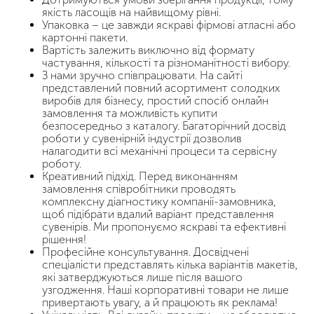
якість ласощів на найвищому рівні.
Упаковка – це завжди яскраві фірмові атласні або
картонні пакети.
Вартість залежить виключно від формату
частування, кількості та різноманітності вибору.
З нами зручно співпрацювати. На сайті
представлений повний асортимент солодких
виробів для бізнесу, простий спосіб онлайн
замовлення та можливість купити
безпосередньо з каталогу. Багаторічний досвід
роботи у сувенірній індустрії дозволив
налагодити всі механічні процеси та сервісну
роботу.
Креативний підхід. Перед виконанням
замовлення співробітники проводять
комплексну діагностику компанії-замовника,
щоб підібрати вдалий варіант представлення
сувенірів. Ми пропонуємо яскраві та ефективні
рішення!
Професійне консультування. Досвідчені
спеціалісти представлять кілька варіантів макетів,
які затверджуються лише після вашого
узгодження. Наші корпоративні товари не лише
привертають увагу, а й працюють як реклама!