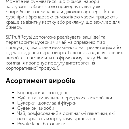
Можете не сумніватися, що фірмові набори
частування обов'язково привернуть увагу як
співробітників компанії, а й ділових партнерів. Їстівні
сувеніри з брендовою символікою часом працюють
краще за візитну картку або рекламу, що важливо для
бізнесу.
SDTruffRoyal допоможе реалізувати ваші ідеї та
перетворити цукерки чи чай на справжню піар
продукцію, яка стане незамінною на презентаціях або
під час ведення переговорів. Головне завдання їстівних
виробів – наголосити на фірмовому знаку. Наша
компанія пропонує послугу виготовлення
корпоративної продукції.
Асортимент виробів
Корпоративні солодощі
Жуйки та льодяники, серед яких і аскорбінки
Цукерки, шоколадні фігурки
Сувенірні вироби
Чай, розфасований в оригінальні пакетики, які
повторюють колірну гаму організації.
Private label батончики