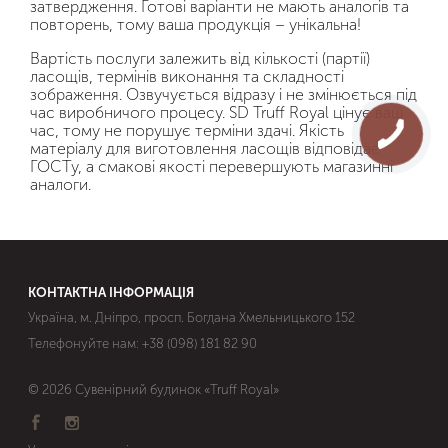
затвердження. Готові варіанти не мають аналогів та
повторень, тому ваша продукція – унікальна!
Вартість послуги залежить від кількості (партії)
ласощів, термінів виконання та складності
зображення. Озвучується відразу і не змінюється під
час виробничого процесу. SD Truff Royal цінує ваш
час, тому не порушує терміни здачі. Якість
матеріалу для виготовлення ласощів відповідає
ГОСТу, а смакові якості перевершують магазинні
аналоги.
КОНТАКТНА ІНФОРМАЦІЯ
Україна, м. Дніпро, просп. Богдана Хмельницького 152
Телефонуйте нам:
+38 (098) 181 82 90
© 2026 Сувенірний будинок «Truff Royal»