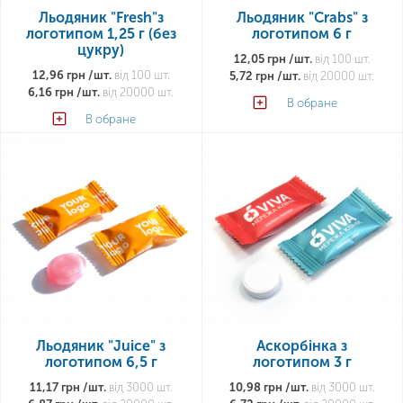
Льодяник "Fresh"з
Льодяник "Crabs" з
логотипом 1,25 г (без
логотипом 6 г
цукру)
12,05 грн /шт.
від 100 шт.
12,96 грн /шт.
від 100 шт.
5,72 грн /шт.
від 20000 шт.
6,16 грн /шт.
від 20000 шт.
В обране
В обране
Льодяник "Juice" з
Аскорбінка з
логотипом 6,5 г
логотипом 3 г
11,17 грн /шт.
від 3000 шт.
10,98 грн /шт.
від 3000 шт.