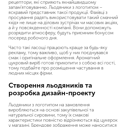
рецептори, які сприяють якнайшвидшому
запам'ятовуванню. Льодяники з логотипом –
яскравий представник такої продукції. Фахівці з
просування радять використовувати такий смачний
«хід» не лише на ділових зустрічах чи масових акціях,
а й у повсякденності компанії. Вони допоможуть
розрядити атмосферу, будуть приємним бонусом
посеред робочого дня.
Часто такі ласощі працюють краще за будь-яку
рекламу, тому важливо, щоб у них поєднувався
смак і оригінальне оформлення. Ароматний
цукровий виріб готові прихопити з собою всі гості,
тому подбайте про розміщення частування в
людних місцях фірми.
Створення льодяників та
розробка дизайн-проекту
Льодяники з логотипом на замовлення
виробляються на основі закупівельної та
натуральної сировини, тому їх смакові
характеристики повністю відрізняються від цукерок
у магазині. Брендове зображення може наноситися