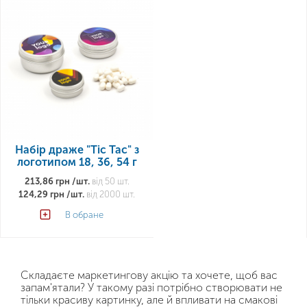
Набір драже "Tic Tac" з
логотипом 18, 36, 54 г
213,86 грн /шт.
від 50 шт.
124,29 грн /шт.
від 2000 шт.
В обране
Складаєте маркетингову акцію та хочете, щоб вас
запам'ятали? У такому разі потрібно створювати не
тільки красиву картинку, але й впливати на смакові