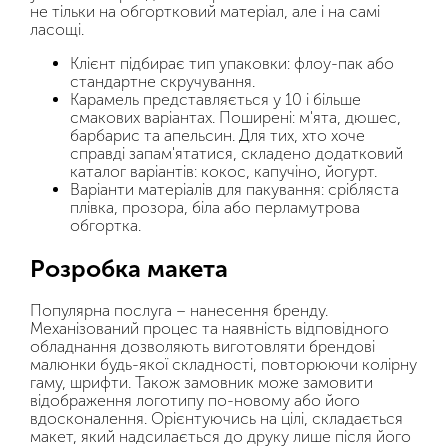
не тільки на обгортковий матеріал, але і на самі
ласощі.
Клієнт підбирає тип упаковки: флоу-пак або
стандартне скручування.
Карамель представляється у 10 і більше
смакових варіантах. Поширені: м'ята, дюшес,
барбарис та апельсин. Для тих, хто хоче
справді запам'ятатися, складено додатковий
каталог варіантів: кокос, капучіно, йогурт.
Варіанти матеріалів для пакування: срібляста
плівка, прозора, біла або перламутрова
обгортка.
Розробка макета
Популярна послуга – нанесення бренду.
Механізований процес та наявність відповідного
обладнання дозволяють виготовляти брендові
малюнки будь-якої складності, повторюючи колірну
гаму, шрифти. Також замовник може замовити
відображення логотипу по-новому або його
вдосконалення. Орієнтуючись на цілі, складається
макет, який надсилається до друку лише після його