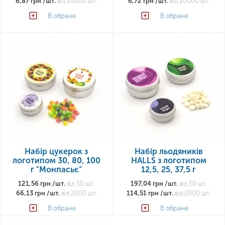
6,87 грн /шт.
від 20000 шт.
6,72 грн /шт.
від 20000 шт.
В обране
В обране
Набір цукерок з
Набір льодяників
логотипом 30, 80, 100
HALLS з логотипом
г "Монпасьє"
12,5, 25, 37,5 г
121,56 грн /шт.
від 50 шт.
197,04 грн /шт.
від 50 шт.
66,13 грн /шт.
від 2000 шт.
114,51 грн /шт.
від 2000 шт.
В обране
В обране