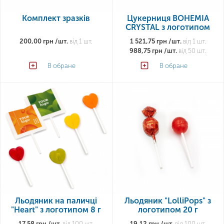
Комплект зразків
Цукерниця BOHEMIA
CRYSTAL з логотипом
200,00 грн /шт.
від 1 шт.
1 521,75 грн /шт.
від 1 шт.
988,75 грн /шт.
від 50 шт.
В обране
В обране
Льодяник на паличці
Льодяник "LolliPops" з
"Heart" з логотипом 8 г
логотипом 20 г
17,58 грн /шт.
від 100 шт.
19,12 грн /шт.
від 100 шт.