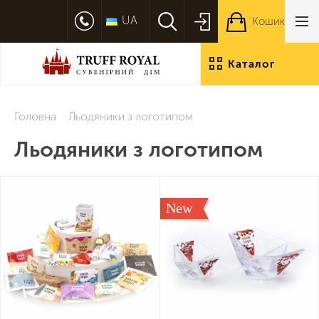
UA
Кошик
Каталог
продукції
Головна
Льодяники з логотипом
Льодяники з логотипом
New