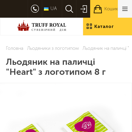
UA
Кошик
Каталог
продукції
Головна
Льодяники з логотипом
Льодяник на паличці "H
Льодяник на паличці
"Heart" з логотипом 8 г