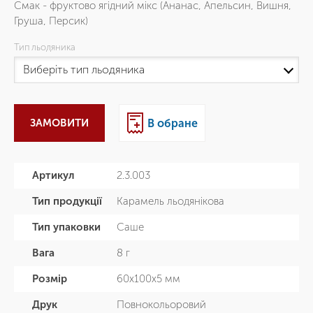
Смак - фруктово ягідний мікс (Ананас, Апельсин, Вишня,
Груша, Персик)
Тип льодяника
ЗАМОВИТИ
В обране
Артикул
2.3.003
Тип продукції
Карамель льодянікова
Тип упаковки
Саше
Вага
8 г
Розмір
60х100х5 мм
Друк
Повнокольоровий