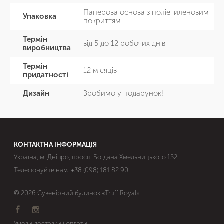
Паперова основа з поліетиленовим
Упаковка
покриттям
Термін
від 5 до 12 робочих днів
виробництва
Термін
12 місяців
придатності
Дизайн
Зробимо у подарунок!
КОНТАКТНА ІНФОРМАЦІЯ
Україна, м. Дніпро, просп. Богдана Хмельницького 152
Телефонуйте нам:
+38 (098) 181 82 90
© 2026 Сувенірний будинок «Truff Royal»
Умови доставки і оплати