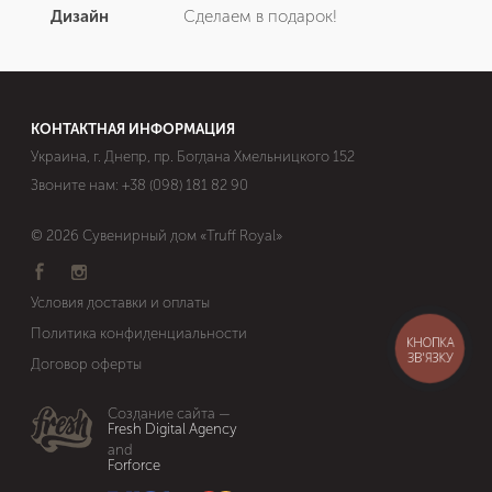
Дизайн
Сделаем в подарок!
КОНТАКТНАЯ ИНФОРМАЦИЯ
Украина, г. Днепр, пр. Богдана Хмельницкого 152
Звоните нам:
+38 (098) 181 82 90
© 2026 Сувенирный дом «Truff Royal»
Условия доставки и оплаты
Политика конфиденциальности
КНОПКА
ЗВ'ЯЗКУ
Договор оферты
Cоздание сайта —
Fresh Digital Agency
and
Forforce