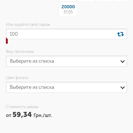
20000
37,05
Или задайте свой тираж
Вкус батончика:
Цвет фольги:
Стоимость заказа
59,34
от
Грн./шт.