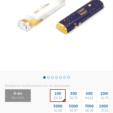
Выберите необходимое кол-во продукции
К-во
100
300
500
1000
Грн./шт.
59,34
50,79
44,61
42,78
3000
5000
7000
10000
41,08
39,37
38,28
37,19