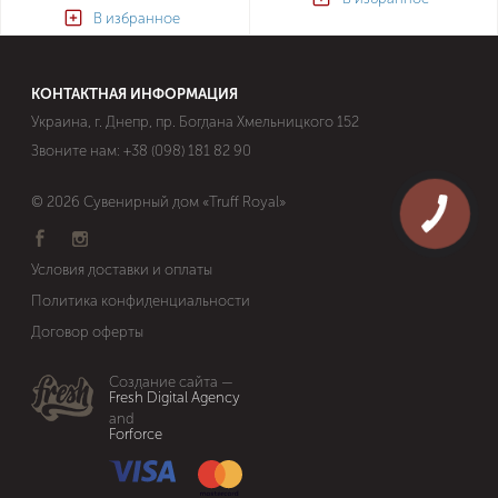
В избранное
КОНТАКТНАЯ ИНФОРМАЦИЯ
Украина, г. Днепр, пр. Богдана Хмельницкого 152
Звоните нам:
+38 (098) 181 82 90
© 2026 Сувенирный дом «Truff Royal»
Условия доставки и оплаты
Политика конфиденциальности
Договор оферты
Cоздание сайта —
Fresh Digital Agency
and
Forforce