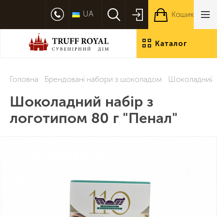
UA
Кошик
Каталог
продукції
Головна
Брендовані набори з шоколадом
Шоколадний н
Шоколадний набір з
логотипом 80 г "Пенал"