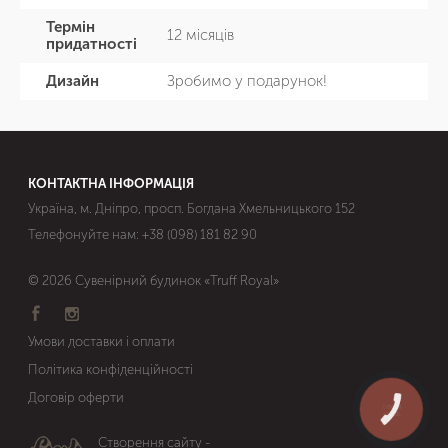
Термін
12 місяців
придатності
Дизайн
Зробимо у подарунок!
КОНТАКТНА ІНФОРМАЦІЯ
Україна, м. Дніпро, просп. Богдана Хмельницького 152
Телефонуйте нам:
+38 (098) 181 82 90
© 2026 Сувенірний будинок «Truff Royal»
Умови доставки і оплати
Політика конфіденційності
Договір оферти
КНОПКА
ЗВ'ЯЗКУ
Створення сайту -