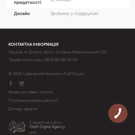
придатності
Дизайн
Зробимо у подарунок!
КОНТАКТНА ІНФОРМАЦІЯ
Україна, м. Дніпро, просп. Богдана Хмельницького 152
Телефонуйте нам:
+38 (098) 181 82 90
© 2026 Сувенірний будинок «Truff Royal»
Умови доставки і оплати
Політика конфіденційності
Договір оферти
Створення сайту -
Fresh Digital Agency
and