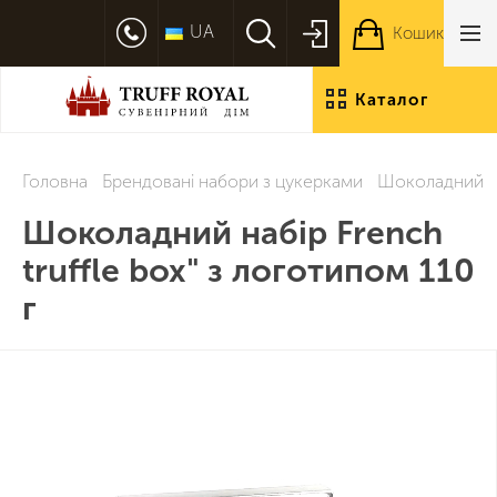
UA
Кошик
Каталог
продукції
Головна
Брендовані набори з цукерками
Шоколадний наб
Шоколадний набір French
truffle box" з логотипом 110
г