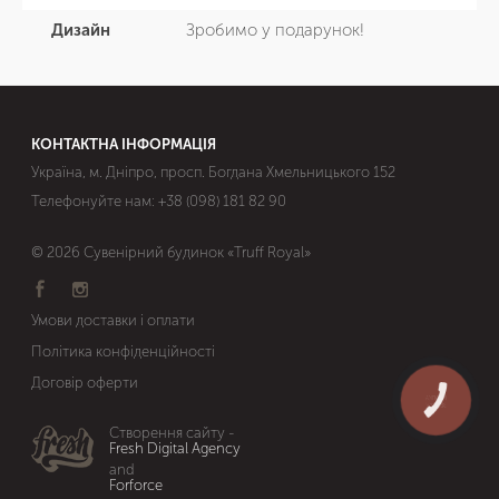
Дизайн
Зробимо у подарунок!
КОНТАКТНА ІНФОРМАЦІЯ
Україна, м. Дніпро, просп. Богдана Хмельницького 152
Телефонуйте нам:
+38 (098) 181 82 90
© 2026 Сувенірний будинок «Truff Royal»
Умови доставки і оплати
Політика конфіденційності
Договір оферти
КНОПКА
ЗВ'ЯЗКУ
Створення сайту -
Fresh Digital Agency
and
Forforce