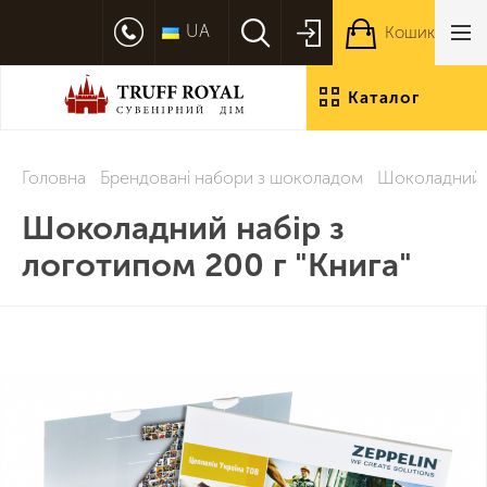
UA
Кошик
Каталог
продукції
Головна
Брендовані набори з шоколадом
Шоколадний н
Шоколадний набір з
логотипом 200 г "Книга"