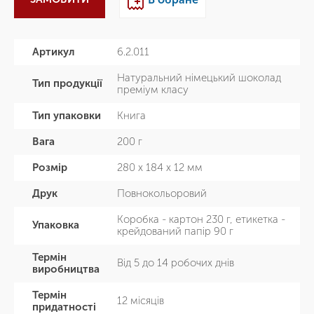
Артикул
6.2.011
Натуральний німецький шоколад
Тип продукції
преміум класу
Тип упаковки
Книга
Вага
200 г
Розмір
280 х 184 х 12 мм
Друк
Повнокольоровий
Коробка - картон 230 г, етикетка -
Упаковка
крейдований папір 90 г
Термін
Від 5 до 14 робочих днів
виробництва
Термін
12 місяців
придатності