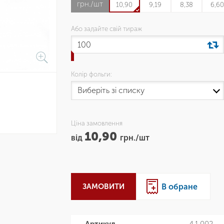
грн./шт
10,90
9,19
8,38
6,6
Або задайте свій тираж
Колір фольги:
Ціна замовлення
10,90
від
грн./шт
ЗАМОВИТИ
В обране