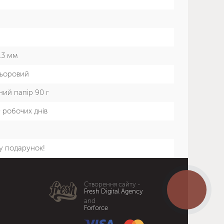
 13 мм
ьоровий
ий папір 90 г
0 робочих днів
у подарунок!
Створення сайту -
КНОПКА
Fresh Digital Agency
ЗВ'ЯЗКУ
and
Forforce