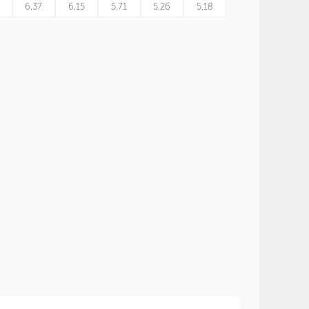
0
6,37
6,15
5,71
5,26
5,18