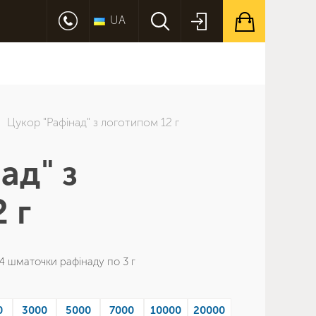
UA
Цукор "Рафінад" з логотипом 12 г
ад" з
 г
 4 шматочки рафінаду по 3 г
0
3000
5000
7000
10000
20000