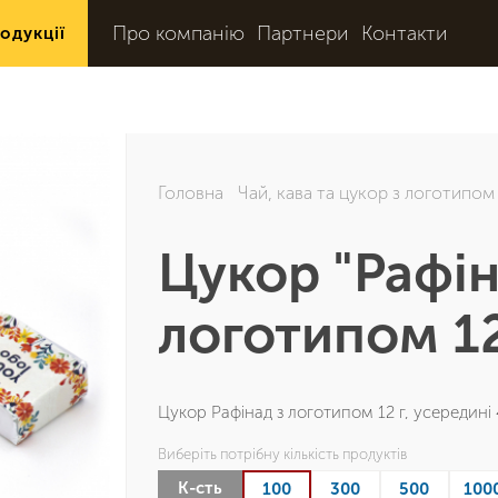
Про компанію
Партнери
Контакти
одукції
Головна
Чай, кава та цукор з логотипом
Цукор "Рафін
логотипом 12
Цукор Рафінад з логотипом 12 г, усередині
Виберіть потрібну кількість продуктів
К-сть
100
300
500
100