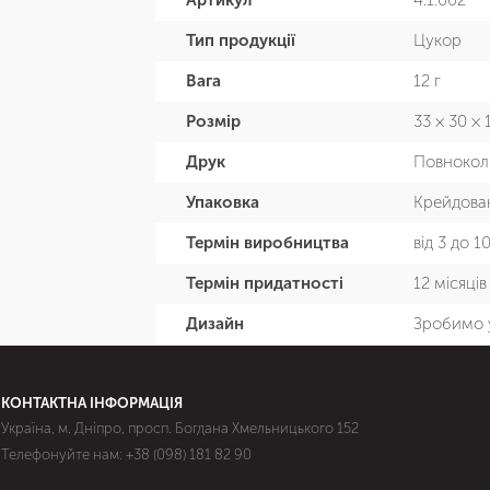
Артикул
4.1.002
Тип продукції
Цукор
Вага
12 г
Розмір
33 × 30 ×
Друк
Повнокол
Упаковка
Крейдован
Термін виробництва
від 3 до 1
Термін придатності
12 місяців
Дизайн
Зробимо 
КОНТАКТНА ІНФОРМАЦІЯ
Україна, м. Дніпро, просп. Богдана Хмельницького 152
Телефонуйте нам:
+38 (098) 181 82 90