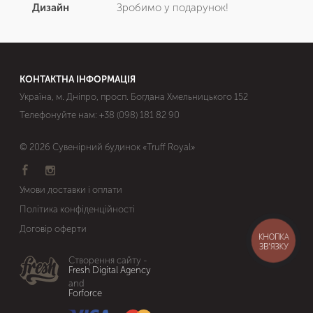
Дизайн
Зробимо у подарунок!
КОНТАКТНА ІНФОРМАЦІЯ
Україна, м. Дніпро, просп. Богдана Хмельницького 152
Телефонуйте нам:
+38 (098) 181 82 90
© 2026 Сувенірний будинок «Truff Royal»
Умови доставки і оплати
Політика конфіденційності
Договір оферти
КНОПКА
ЗВ'ЯЗКУ
Створення сайту -
Fresh Digital Agency
and
Forforce