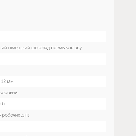
ний німецький шоколад преміум класу
× 12 мм
ьоровий
0 г
4 робочих днів