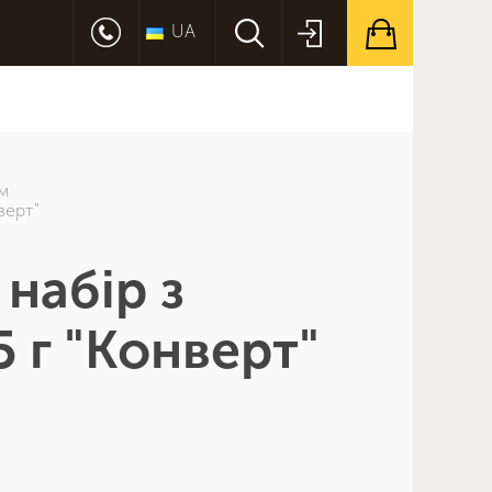
UA
м
верт"
набір з
 г "Конверт"