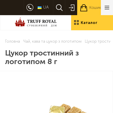
UA
Кошик
Каталог
продукції
Головна
Чай, кава та цукор з логотипом
Цукор тростин
Цукор тростинний з
логотипом 8 г