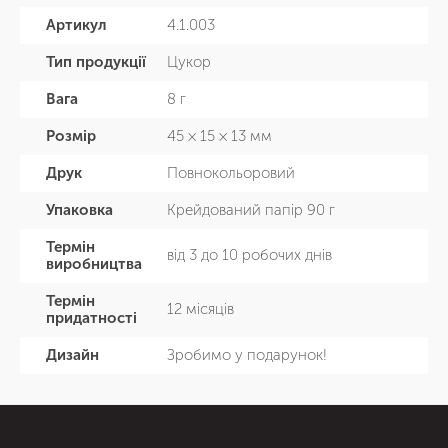
Артикул
4.1.003
Тип продукції
Цукор
Вага
8 г
Розмір
45 × 15 × 13 мм
Друк
Повнокольоровий
Упаковка
Крейдований папір 90 г
Термін
від 3 до 10 робочих днів
виробництва
Термін
12 місяців
придатності
Дизайн
Зробимо у подарунок!