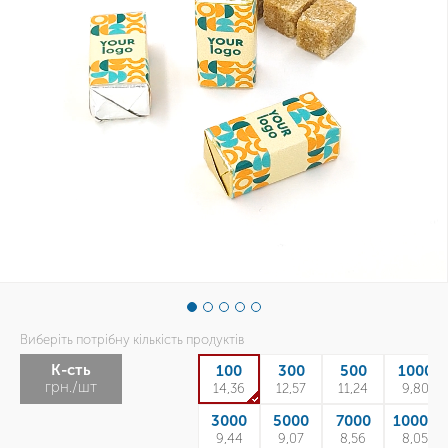
Виберіть потрібну кількість продуктів
К-сть
100
300
500
1000
грн./шт
14,36
12,57
11,24
9,80
3000
5000
7000
10000
9,44
9,07
8,56
8,05