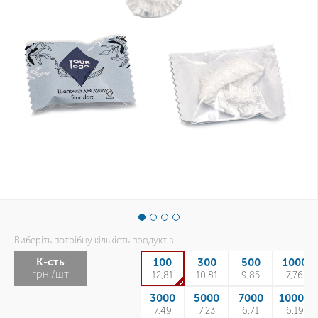
Виберіть потрібну кількість продуктів
К-сть
100
300
500
1000
грн./шт
12,81
10,81
9,85
7,76
3000
5000
7000
10000
7,49
7,23
6,71
6,19