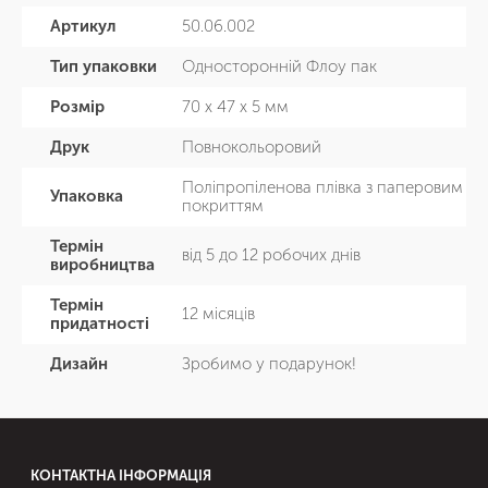
Артикул
50.06.002
Тип упаковки
Односторонній Флоу пак
Розмір
70 х 47 х 5 мм
Друк
Повнокольоровий
Поліпропіленова плівка з паперовим
Упаковка
покриттям
Термін
від 5 до 12 робочих днів
виробництва
Термін
12 місяців
придатності
Дизайн
Зробимо у подарунок!
КОНТАКТНА ІНФОРМАЦІЯ