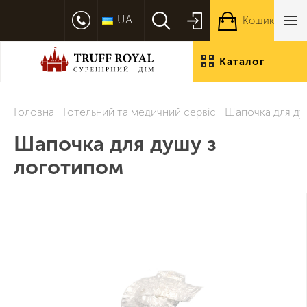
UA
Кошик
Каталог
продукції
Головна
Готельний та медичний сервіс
Шапочка для ду
Шапочка для душу з
логотипом