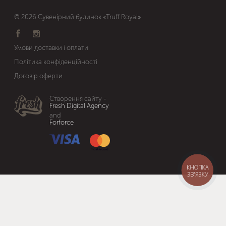
© 2026 Сувенірний будинок «Truff Royal»
Умови доставки і оплати
Політика конфіденційності
Договір оферти
Створення сайту -
Fresh Digital Agency
and
Forforce
КНОПКА
ЗВ'ЯЗКУ