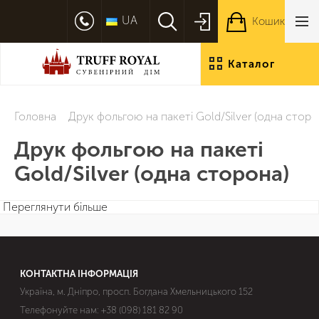
UA
Кошик
Каталог
продукції
Головна
Друк фольгою на пакеті Gold/Silver (одна сторо
Друк фольгою на пакеті
Gold/Silver (одна сторона)
Переглянути більше
КОНТАКТНА ІНФОРМАЦІЯ
Україна, м. Дніпро, просп. Богдана Хмельницького 152
Телефонуйте нам:
+38 (098) 181 82 90