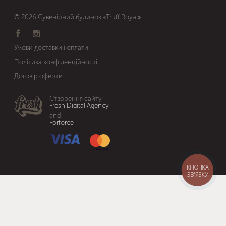
© 2026 Сувенірний будинок «Truff Royal»
Умови доставки і оплати
Політика конфіденційності
Договір оферти
Створення сайту -
Fresh Digital Agency
and
Forforce
КНОПКА
ЗВ'ЯЗКУ