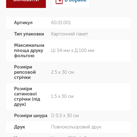
Артикул
60.01.001
Тип упаковки
Картонний пакет
Максимальна
площа друку
Ш 54 мм х Д 100 мм
фольгою
Розміри
репсовой
2,5 х 30 см
стрічки
Розміри
сатинової
1,5 х 30 см
стрічки (під
друк)
Розміри шнура
D 0,5 х 30 см
Друк
Повнокольоровий друк