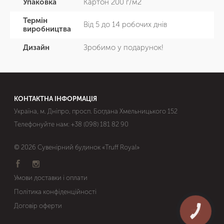
Упаковка
Картон 200 г/м2
Термін
Від 5 до 14 робочих днів
виробництва
Дизайн
Зробимо у подарунок!
КОНТАКТНА ІНФОРМАЦІЯ
Україна, м. Дніпро, просп. Богдана Хмельницького 152
Телефонуйте нам:
+38 (098) 181 82 90
© 2026 Сувенірний будинок «Truff Royal»
Умови доставки і оплати
Політика конфіденційності
Договір оферти
КНОПКА
ЗВ'ЯЗКУ