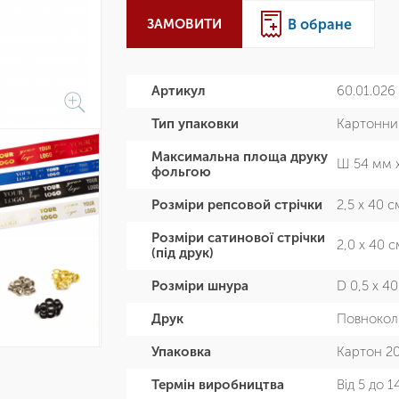
ЗАМОВИТИ
В обране
Артикул
60.01.026
Тип упаковки
Картонни
Максимальна площа друку
Ш 54 мм 
фольгою
Розміри репсовой стрічки
2,5 х 40 с
Розміри сатинової стрічки
2,0 х 40 с
(під друк)
Розміри шнура
D 0,5 х 4
Друк
Повнокол
Упаковка
Картон 20
Термін виробництва
Від 5 до 1