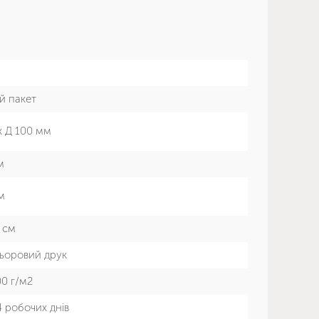
й пакет
х Д 100 мм
м
м
0 см
ьоровий друк
0 г/м2
4 робочих днів