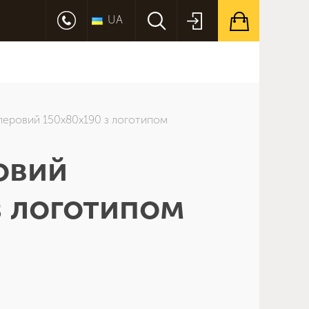
UA
перовий 150х80х190 з логотипом
овий
з логотипом