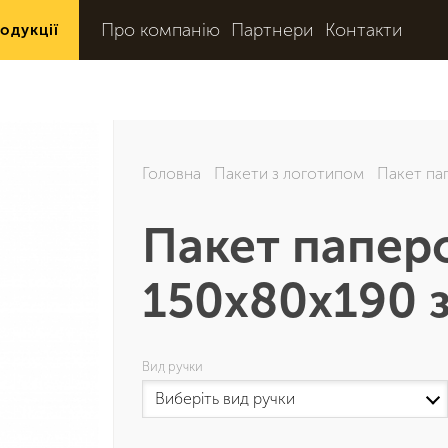
Про компанію
Партнери
Контакти
одукції
Головна
Пакети з логотипом
Пакет па
Пакет папер
150х80х190 
Вид ручки