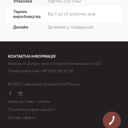
Упаковка
Картон 200 г/м2
Термін
Від 5 до 14 робочих днів
виробництва
Дизайн
Зробимо у подарунок!
КОНТАКТНА ІНФОРМАЦІЯ
Україна, м. Дніпро, просп. Богдана Хмельницького 152
Телефонуйте нам:
+38 (098) 181 82 90
© 2026 Сувенірний будинок «Truff Royal»
Умови доставки і оплати
Політика конфіденційності
Договір оферти
КНОПКА
ЗВ'ЯЗКУ