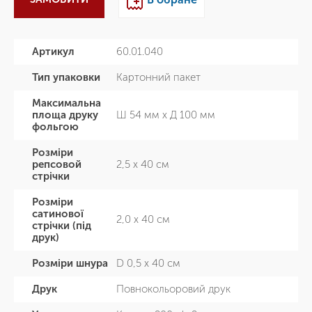
Артикул
60.01.040
Тип упаковки
Картонний пакет
Максимальна
площа друку
Ш 54 мм х Д 100 мм
фольгою
Розміри
репсовой
2,5 х 40 см
стрічки
Розміри
сатинової
2,0 х 40 см
стрічки (під
друк)
Розміри шнура
D 0,5 х 40 см
Друк
Повнокольоровий друк