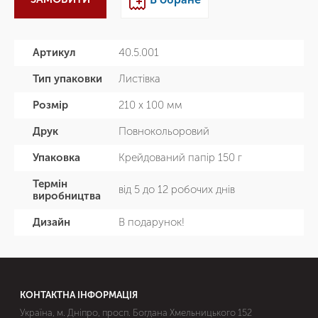
Артикул
40.5.001
Тип упаковки
Листівка
Розмір
210 х 100 мм
Друк
Повнокольоровий
Упаковка
Крейдований папір 150 г
Термін
від 5 до 12 робочих днів
виробництва
Дизайн
В подарунок!
КОНТАКТНА ІНФОРМАЦІЯ
Україна, м. Дніпро, просп. Богдана Хмельницького 152