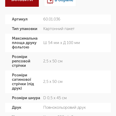
Артикул
60.01.036
Тип упаковки
Картонний пакет
Максимальна
площа друку
Ш 54 мм х Д 100 мм
фольгою
Розміри
репсовой
2,5 х 50 см
стрічки
Розміри
сатинової
2,5 х 50 см
стрічки (під
друк)
Розміри шнура
D 0,5 х 45 см
Друк
Повнокольоровий друк