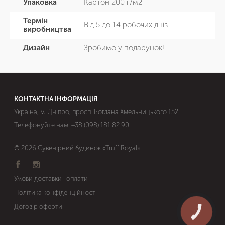
Упаковка
Картон 200 г/м2
Термін
Від 5 до 14 робочих днів
виробництва
Дизайн
Зробимо у подарунок!
КОНТАКТНА ІНФОРМАЦІЯ
Україна, м. Дніпро, просп. Богдана Хмельницького 152
Телефонуйте нам:
+38 (098) 181 82 90
© 2026 Сувенірний будинок «Truff Royal»
Умови доставки і оплати
Політика конфіденційності
Договір оферти
КНОПКА
ЗВ'ЯЗКУ