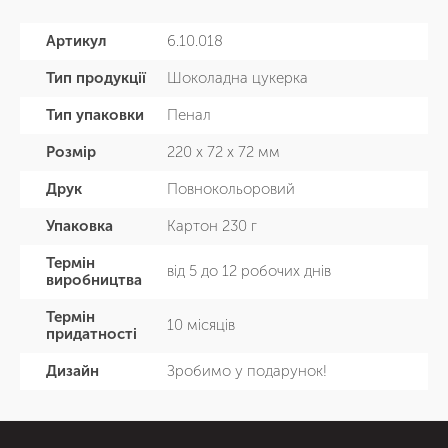
Артикул
6.10.018
Тип продукції
Шоколадна цукерка
Тип упаковки
Пенал
Розмір
220 х 72 х 72 мм
Друк
Повнокольоровий
Упаковка
Картон 230 г
Термін
від 5 до 12 робочих днів
виробництва
Термін
10 місяців
придатності
Дизайн
Зробимо у подарунок!