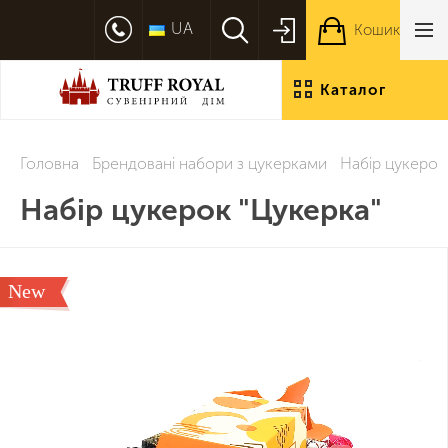
UA
Кошик
Каталог
продукції
Головна
Брендовані набори з цукерками
Набір цукерок
Набір цукерок "Цукерка"
New