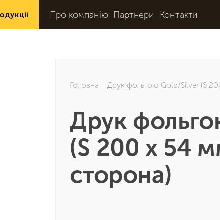
Про компанію
Партнери
Контакти
одукції
Головна
Друк фольгою Gold/Silver (S 20
Друк фольгою
(S 200 х 54 
сторона)