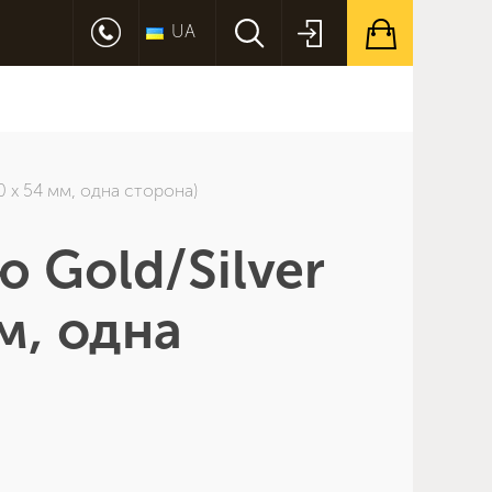
UA
0 х 54 мм, одна сторона)
 Gold/Silver
мм, одна