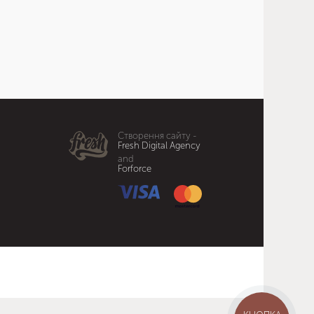
Створення сайту -
Fresh Digital Agency
and
Forforce