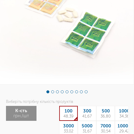
Виберіть потрібну кількість продуктів
К-сть
100
300
500
1000
грн./шт
48,39
41,67
36,80
34,36
3000
5000
7000
10000
33,02
31,67
30,54
29,42