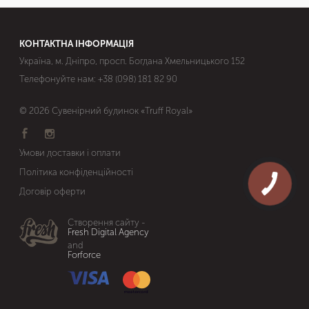
КОНТАКТНА ІНФОРМАЦІЯ
Україна, м. Дніпро, просп. Богдана Хмельницького 152
Телефонуйте нам:
+38 (098) 181 82 90
© 2026 Сувенірний будинок «Truff Royal»
Умови доставки і оплати
Політика конфіденційності
Договір оферти
Створення сайту -
Fresh Digital Agency
and
Forforce