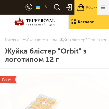
UA
Кошик
Каталог
продукції
Головна
Жуйка з логотипом
Жуйка блістер "Orbit" з лог
Жуйка блістер "Orbit" з
логотипом 12 г
New