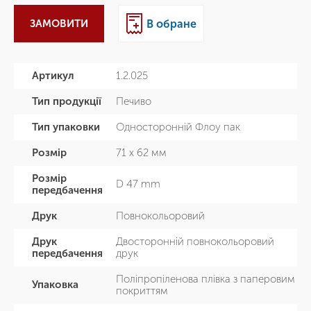
ЗАМОВИТИ
В обране
Артикул
1.2.025
Тип продукції
Печиво
Тип упаковки
Односторонній Флоу пак
Розмір
71 х 62 мм
Розмір
D 47 mm
передбачення
Друк
Повнокольоровий
Друк
Двосторонній повнокольоровий
передбачення
друк
Поліпропіленова плівка з паперовим
Упаковка
покриттям