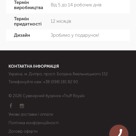
Термін
Від 5 до 14 робочих днів
виробництва
Термін
12 місяців
придатності
Дизайн
Зробимо у подарунок!
КОНТАКТНА ІНФОРМАЦІЯ
Україна, м. Дніпро, просп. Богдана Хмельницького 152
Телефонуйте нам:
+38 (098) 181 82 90
© 2026 Сувенірний будинок «Truff Royal»
Умови доставки і оплати
Політика конфіденційності
Договір оферти