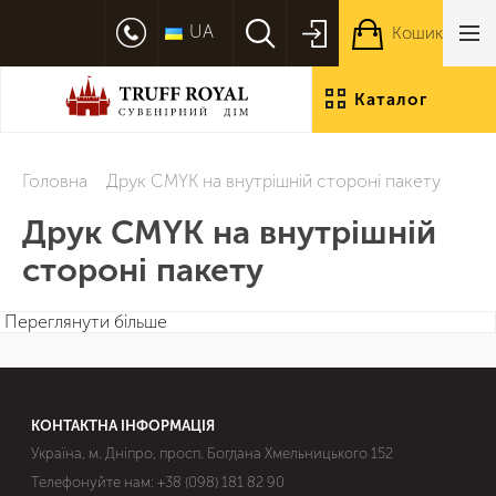
UA
Кошик
Каталог
продукції
Головна
Друк CMYK на внутрішній стороні пакету
Друк CMYK на внутрішній
стороні пакету
Переглянути більше
КОНТАКТНА ІНФОРМАЦІЯ
Україна, м. Дніпро, просп. Богдана Хмельницького 152
Телефонуйте нам:
+38 (098) 181 82 90