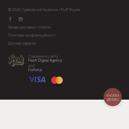
© 2026 Сувенірний будинок «Truff Royal»
Умови доставки і оплати
Політика конфіденційності
Договір оферти
Створення сайту -
Fresh Digital Agency
and
Forforce
КНОПКА
ЗВ'ЯЗКУ