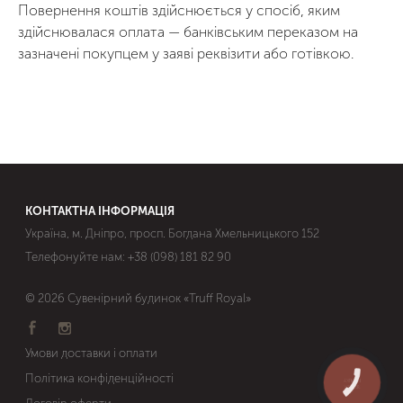
Повернення коштів здійснюється у спосіб, яким
здійснювалася оплата — банківським переказом на
зазначені покупцем у заяві реквізити або готівкою.
КОНТАКТНА ІНФОРМАЦІЯ
Україна, м. Дніпро, просп. Богдана Хмельницького 152
Телефонуйте нам:
+38 (098) 181 82 90
© 2026 Сувенірний будинок «Truff Royal»
Умови доставки і оплати
Політика конфіденційності
КНОПКА
ЗВ'ЯЗКУ