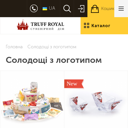
UA
Кошик
Каталог
продукції
Головна
Солодощі з логотипом
Солодощі з логотипом
New