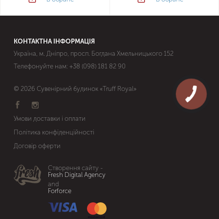
КОНТАКТНА ІНФОРМАЦІЯ
Україна, м. Дніпро, просп. Богдана Хмельницького 152
Телефонуйте нам:
+38 (098) 181 82 90
© 2026 Сувенірний будинок «Truff Royal»
Умови доставки і оплати
Політика конфіденційності
Договір оферти
Створення сайту -
Fresh Digital Agency
and
Forforce